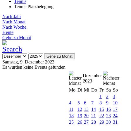
Tennis
Tennis Platzbelegung
Nach Jahr
Nach Monat
Nach Woche
Heute
Gehe zu Monat
Gehe zu Monat
Samstag, 9. Dezember 2023
Es wurden keine Events gefunden
Dezember
2023
Mo
Di
Mi
Do
Fr
Sa
So
1
2
3
4
5
6
7
8
9
10
11
12
13
14
15
16
17
18
19
20
21
22
23
24
25
26
27
28
29
30
31