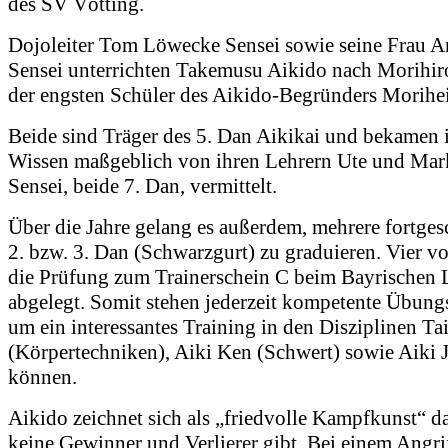
des SV Vötting.
Dojoleiter Tom Löwecke Sensei sowie seine Frau A
Sensei unterrichten Takemusu Aikido nach Morihiro
der engsten Schüler des Aikido-Begründers Morihe
Beide sind Träger des 5. Dan Aikikai und bekamen
Wissen maßgeblich von ihren Lehrern Ute und Ma
Sensei, beide 7. Dan, vermittelt.
Über die Jahre gelang es außerdem, mehrere fortges
2. bzw. 3. Dan (Schwarzgurt) zu graduieren. Vier v
die Prüfung zum Trainerschein C beim Bayrischen
abgelegt. Somit stehen jederzeit kompetente Übungs
um ein interessantes Training in den Disziplinen Tai
(Körpertechniken), Aiki Ken (Schwert) sowie Aiki J
können.
Aikido zeichnet sich als „friedvolle Kampfkunst“ da
keine Gewinner und Verlierer gibt. Bei einem Angri