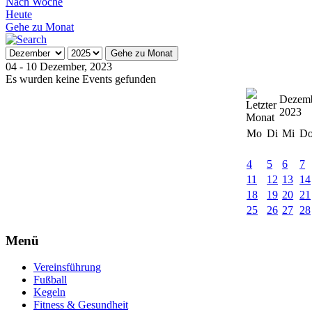
Nach Woche
Heute
Gehe zu Monat
Gehe zu Monat
04 - 10 Dezember, 2023
Es wurden keine Events gefunden
Dezem
2023
Mo
Di
Mi
D
4
5
6
7
11
12
13
14
18
19
20
21
25
26
27
28
Menü
Vereinsführung
Fußball
Kegeln
Fitness & Gesundheit