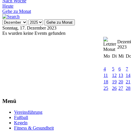
Nach Woche
Heute
Gehe zu Monat
Gehe zu Monat
Sonntag, 17. Dezember 2023
Es wurden keine Events gefunden
Dezem
2023
Mo
Di
Mi
D
4
5
6
7
11
12
13
14
18
19
20
21
25
26
27
28
Menü
Vereinsführung
Fußball
Kegeln
Fitness & Gesundheit