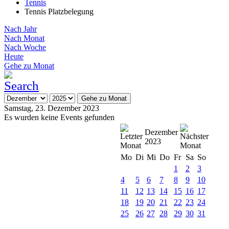
Tennis
Tennis Platzbelegung
Nach Jahr
Nach Monat
Nach Woche
Heute
Gehe zu Monat
Gehe zu Monat
Samstag, 23. Dezember 2023
Es wurden keine Events gefunden
Dezember
2023
Mo
Di
Mi
Do
Fr
Sa
So
1
2
3
4
5
6
7
8
9
10
11
12
13
14
15
16
17
18
19
20
21
22
23
24
25
26
27
28
29
30
31