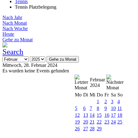
Tennis
Tennis Platzbelegung
Nach Jahr
Nach Monat
Nach Woche
Heute
Gehe zu Monat
Gehe zu Monat
Mittwoch, 28. Februar 2024
Es wurden keine Events gefunden
Februar
2024
Mo
Di
Mi
Do
Fr
Sa
So
1
2
3
4
5
6
7
8
9
10
11
12
13
14
15
16
17
18
19
20
21
22
23
24
25
26
27
28
29