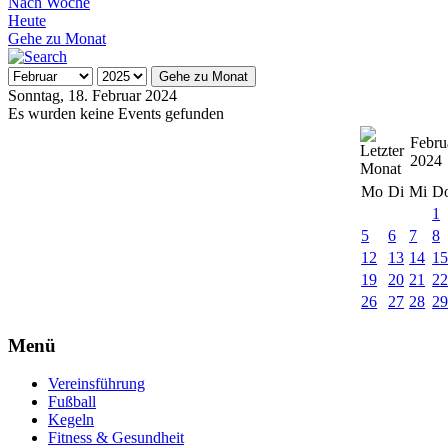
Nach Woche
Heute
Gehe zu Monat
Gehe zu Monat
Sonntag, 18. Februar 2024
Es wurden keine Events gefunden
Febru
2024
Mo
Di
Mi
D
1
5
6
7
8
12
13
14
1
19
20
21
2
26
27
28
2
Menü
Vereinsführung
Fußball
Kegeln
Fitness & Gesundheit