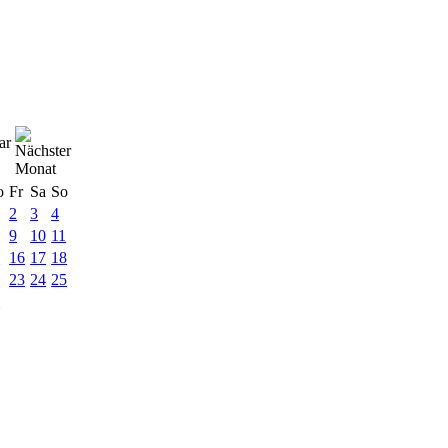
ar
o
Fr
Sa
So
2
3
4
9
10
11
5
16
17
18
2
23
24
25
9