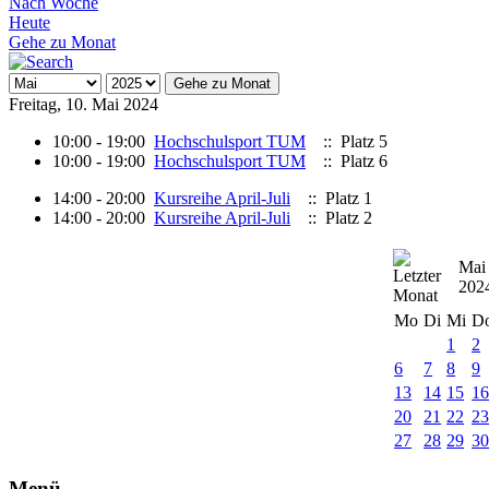
Nach Woche
Heute
Gehe zu Monat
Gehe zu Monat
Freitag, 10. Mai 2024
10:00 - 19:00
Hochschulsport TUM
:: Platz 5
10:00 - 19:00
Hochschulsport TUM
:: Platz 6
14:00 - 20:00
Kursreihe April-Juli
:: Platz 1
14:00 - 20:00
Kursreihe April-Juli
:: Platz 2
Mai
202
Mo
Di
Mi
D
1
2
6
7
8
9
13
14
15
1
20
21
22
2
27
28
29
3
Menü