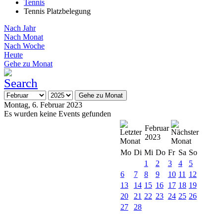
Tennis
Tennis Platzbelegung
Nach Jahr
Nach Monat
Nach Woche
Heute
Gehe zu Monat
Gehe zu Monat
Montag, 6. Februar 2023
Es wurden keine Events gefunden
Februar
2023
Mo
Di
Mi
Do
Fr
Sa
So
1
2
3
4
5
6
7
8
9
10
11
12
13
14
15
16
17
18
19
20
21
22
23
24
25
26
27
28