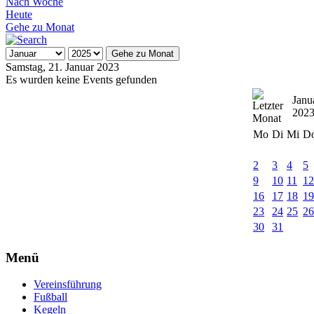
Nach Woche
Heute
Gehe zu Monat
Gehe zu Monat
Samstag, 21. Januar 2023
Es wurden keine Events gefunden
Janu
202
Mo
Di
Mi
D
2
3
4
5
9
10
11
1
16
17
18
1
23
24
25
2
30
31
Menü
Vereinsführung
Fußball
Kegeln