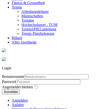
Fitness & Gesundheit
Tennis
Abteilungsleitung
Mannschaften
Termine
Hochschulsport - TUM
TennisSPIELanleitung
Tennis Platzbelegung
Billard
Altes Sportheim
Login
Benutzername
Passwort
Angemeldet bleiben
Anmelden
Anmelden
Anfahrt