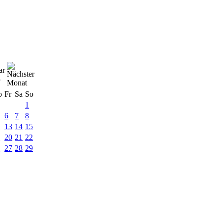
ar
3
o
Fr
Sa
So
1
6
7
8
2
13
14
15
9
20
21
22
6
27
28
29