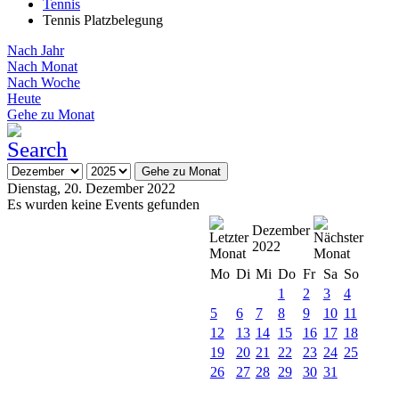
Tennis
Tennis Platzbelegung
Nach Jahr
Nach Monat
Nach Woche
Heute
Gehe zu Monat
Gehe zu Monat
Dienstag, 20. Dezember 2022
Es wurden keine Events gefunden
Dezember
2022
Mo
Di
Mi
Do
Fr
Sa
So
1
2
3
4
5
6
7
8
9
10
11
12
13
14
15
16
17
18
19
20
21
22
23
24
25
26
27
28
29
30
31