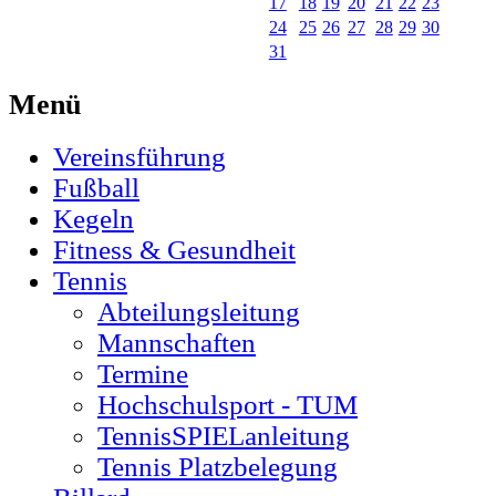
17
18
19
20
21
22
23
24
25
26
27
28
29
30
31
Menü
Vereinsführung
Fußball
Kegeln
Fitness & Gesundheit
Tennis
Abteilungsleitung
Mannschaften
Termine
Hochschulsport - TUM
TennisSPIELanleitung
Tennis Platzbelegung