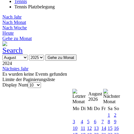
Tennis
Tennis Platzbelegung
Nach Jahr
Nach Monat
Nach Woche
Heute
Gehe zu Monat
Gehe zu Monat
2024
Nächstes Jahr
Es wurden keine Events gefunden
Limite der Paginierungsliste
Display Num
August
2026
Mo
Di
Mi
Do
Fr
Sa
So
1
2
3
4
5
6
7
8
9
10
11
12
13
14
15
16