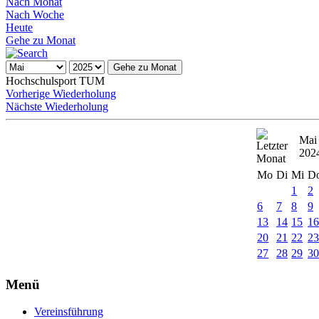
Nach Monat
Nach Woche
Heute
Gehe zu Monat
Gehe zu Monat
Hochschulsport TUM
Vorherige Wiederholung
Nächste Wiederholung
Mai
202
Mo
Di
Mi
D
1
2
6
7
8
9
13
14
15
1
20
21
22
2
27
28
29
3
Menü
Vereinsführung