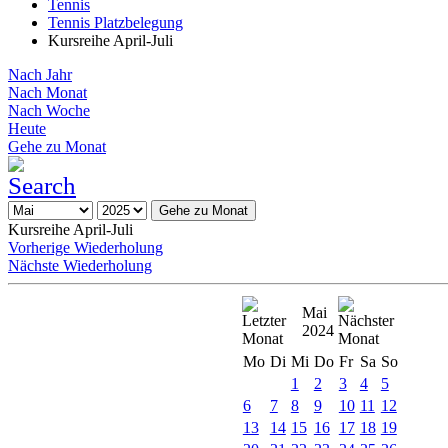
Tennis
Tennis Platzbelegung
Kursreihe April-Juli
Nach Jahr
Nach Monat
Nach Woche
Heute
Gehe zu Monat
Gehe zu Monat
Kursreihe April-Juli
Vorherige Wiederholung
Nächste Wiederholung
Mai
2024
Mo
Di
Mi
Do
Fr
Sa
So
1
2
3
4
5
6
7
8
9
10
11
12
13
14
15
16
17
18
19