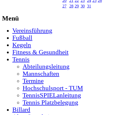
20
21
22
23
24
25
26
27
28
29
30
31
Menü
Vereinsführung
Fußball
Kegeln
Fitness & Gesundheit
Tennis
Abteilungsleitung
Mannschaften
Termine
Hochschulsport - TUM
TennisSPIELanleitung
Tennis Platzbelegung
Billard