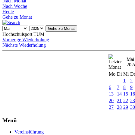
Nach Monat
Nach Woche
Heute
Gehe zu Monat
Gehe zu Monat
Hochschulsport TUM
Vorherige Wiederholung
Nächste Wiederholung
Mai
202
Mo
Di
Mi
D
1
2
6
7
8
9
13
14
15
1
20
21
22
2
27
28
29
3
Menü
Vereinsführung