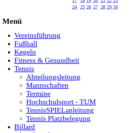
17
18
19
20
21
22
23
24
25
26
27
28
29
30
Menü
Vereinsführung
Fußball
Kegeln
Fitness & Gesundheit
Tennis
Abteilungsleitung
Mannschaften
Termine
Hochschulsport - TUM
TennisSPIELanleitung
Tennis Platzbelegung
Billard