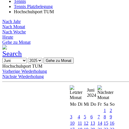
Tennis
Tennis Platzbelegung
Hochschulsport TUM
Nach Jahr
Nach Monat
Nach Woche
Heute
Gehe zu Monat
Gehe zu Monat
Hochschulsport TUM
Vorherige Wiederholung
Nächste Wiederholung
Juni
2024
Mo
Di
Mi
Do
Fr
Sa
So
1
2
3
4
5
6
7
8
9
10
11
12
13
14
15
16