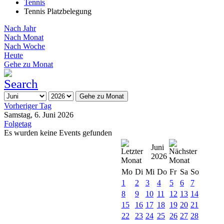
Tennis
Tennis Platzbelegung
Nach Jahr
Nach Monat
Nach Woche
Heute
Gehe zu Monat
Gehe zu Monat
Vorheriger Tag
Samstag, 6. Juni 2026
Folgetag
Es wurden keine Events gefunden
Juni
2026
Mo
Di
Mi
Do
Fr
Sa
So
1
2
3
4
5
6
7
8
9
10
11
12
13
14
15
16
17
18
19
20
21
22
23
24
25
26
27
28