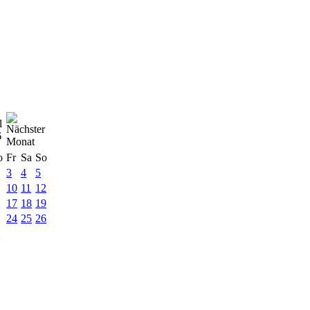
l
6
o
Fr
Sa
So
3
4
5
10
11
12
6
17
18
19
3
24
25
26
0