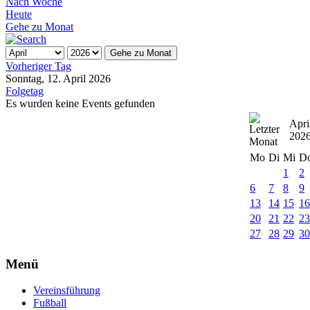
Nach Woche
Heute
Gehe zu Monat
Gehe zu Monat
Vorheriger Tag
Sonntag, 12. April 2026
Folgetag
Es wurden keine Events gefunden
Apri
202
Mo
Di
Mi
D
1
2
6
7
8
9
13
14
15
1
20
21
22
2
27
28
29
3
Menü
Vereinsführung
Fußball