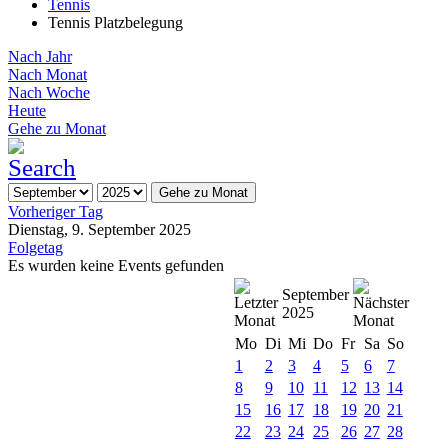
Tennis
Tennis Platzbelegung
Nach Jahr
Nach Monat
Nach Woche
Heute
Gehe zu Monat
Gehe zu Monat
Vorheriger Tag
Dienstag, 9. September 2025
Folgetag
Es wurden keine Events gefunden
September
2025
Mo
Di
Mi
Do
Fr
Sa
So
1
2
3
4
5
6
7
8
9
10
11
12
13
14
15
16
17
18
19
20
21
22
23
24
25
26
27
28