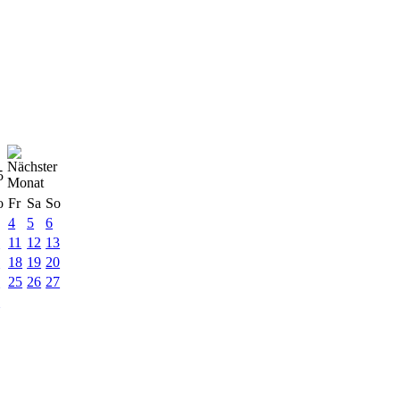
5
o
Fr
Sa
So
4
5
6
0
11
12
13
7
18
19
20
4
25
26
27
1