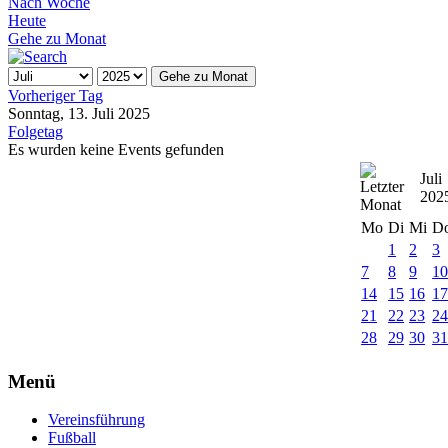
Nach Woche
Heute
Gehe zu Monat
Gehe zu Monat
Vorheriger Tag
Sonntag, 13. Juli 2025
Folgetag
Es wurden keine Events gefunden
Juli
202
Mo
Di
Mi
D
1
2
3
7
8
9
1
14
15
16
1
21
22
23
2
28
29
30
3
Menü
Vereinsführung
Fußball