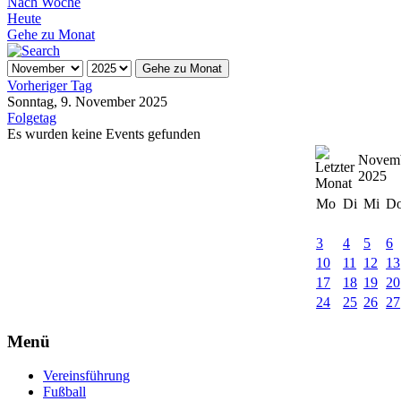
Nach Woche
Heute
Gehe zu Monat
Gehe zu Monat
Vorheriger Tag
Sonntag, 9. November 2025
Folgetag
Es wurden keine Events gefunden
Novem
2025
Mo
Di
Mi
D
3
4
5
6
10
11
12
13
17
18
19
20
24
25
26
27
Menü
Vereinsführung
Fußball