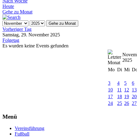
Nach Woche
Heute
Gehe zu Monat
Gehe zu Monat
Vorheriger Tag
Samstag, 29. November 2025
Folgetag
Es wurden keine Events gefunden
Novem
2025
Mo
Di
Mi
D
3
4
5
6
10
11
12
13
17
18
19
20
24
25
26
27
Menü
Vereinsführung
Fußball