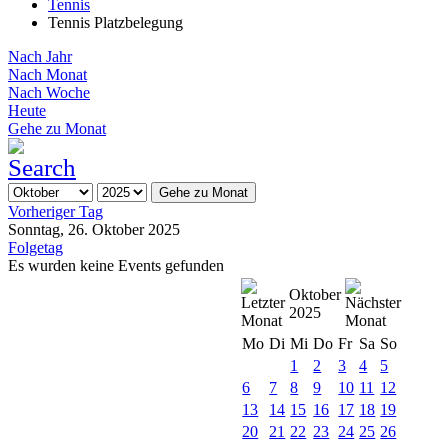
Tennis
Tennis Platzbelegung
Nach Jahr
Nach Monat
Nach Woche
Heute
Gehe zu Monat
Gehe zu Monat
Vorheriger Tag
Sonntag, 26. Oktober 2025
Folgetag
Es wurden keine Events gefunden
Oktober
2025
Mo
Di
Mi
Do
Fr
Sa
So
1
2
3
4
5
6
7
8
9
10
11
12
13
14
15
16
17
18
19
20
21
22
23
24
25
26